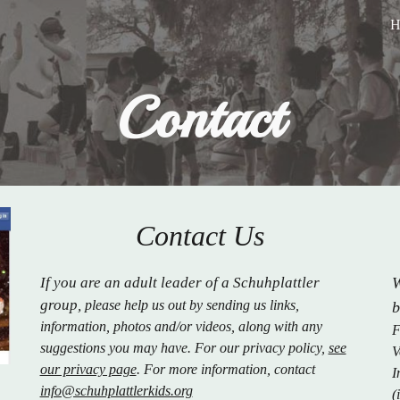
H
ip to main content
Skip to navigat
Contact
Contact
Us
If you are an adult leader of a Schuhplattler
W
group,
please hel
p
us out by sending us links,
information, photos and/or videos, along with any
F
suggestions you may have. For our privacy policy,
see
V
our privacy page
. For more information, contact
I
info@schuhplattlerkids.org
(